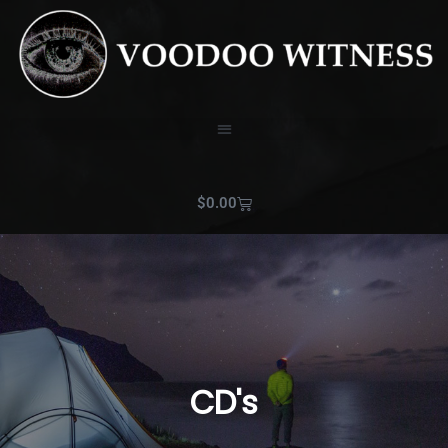
$
0.00
CD's